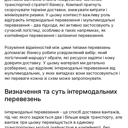
транспортної стратегії бізнесу. Компанії прагнуть
скорочувати терміни доставки, знижувати витрати і
мінімізувати ризики. У цьому контексті важливу роль
відіграють інтермодальні перевезення і мультимодальні
перевезення - два підходи, які активно застосовують у
сучасній логістиці, особливо в таких напрямках, як
контейнерні перевезення і залізничні перевезення.
Розуміння відмінностей між цими типами перевезень
допомагає бізнесу робити усвідомлений вибір: який
логістичний маршрут обрати, які ресурси задіяти і кому
довірити доставку. У цьому матеріалі ми детально
розберемо, що відрізняє інтермодальні перевезення від
мультимодальних, у яких випадках вони застосовуються і
які переваги кожна зі схем може запропонувати.
Визначення та суть інтермодальних
перевезень
Інтермодальні перевезення - це спосіб доставки вантажів,
під час якого задіюється два і більше видів транспорту, але
вантаж при цьому переміщується в єдиному
транспортному модулі (найчастіше в контейнері), без