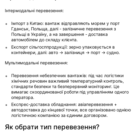
Інтермодальні перевезення:
Імпорт з Китаю: вантаж відправляють морем у порт
Гданськ, Польща, далі - залізничне перевезення з
Польщі в Україну, а на завершення - доставка
автомобілем до складу клієнта.
Експорт сільгосппродукції: зерно упаковується в
контейнери, далі: авто → залізниця → порт → судно.
Мультимодальні перевезення:
Перевезення небезпечних вантажів: під час логістики
хімічних речовин важливий температурний контроль,
стандарти безпеки та безперервний моніторинг. Це
вимагає скоординованої роботи під управлінням одного
оператора.
Експрес-доставка обладнання: авіаперевезення +
автодоставка до кінцевої точки, все організовано однією
логістичною компанією за єдиним договором.
Як обрати тип перевезення?