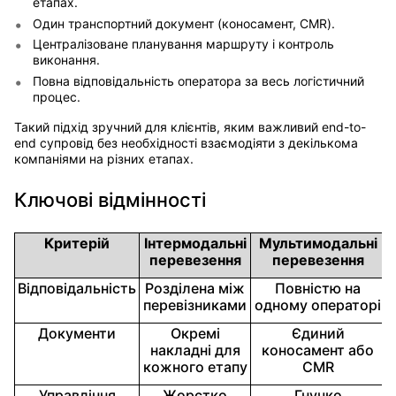
етапах.
Один транспортний документ (коносамент, CMR).
Централізоване планування маршруту і контроль
виконання.
Повна відповідальність оператора за весь логістичний
процес.
Такий підхід зручний для клієнтів, яким важливий end-to-
end супровід без необхідності взаємодіяти з декількома
компаніями на різних етапах.
Ключові відмінності
Критерій
Інтермодальні
Мультимодальні
перевезення
перевезення
Відповідальність
Розділена між
Повністю на
перевізниками
одному операторі
Документи
Окремі
Єдиний
накладні для
коносамент або
кожного етапу
CMR
Управління
Жорстко
Гнучко