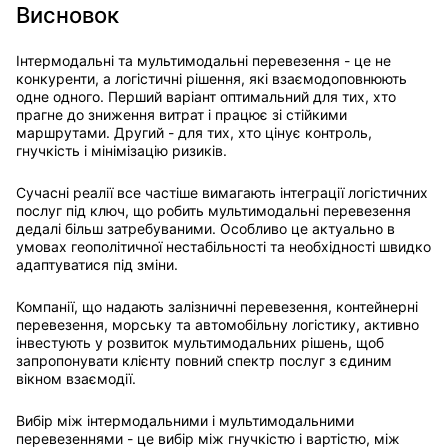
Висновок
Інтермодальні та мультимодальні перевезення - це не
конкуренти, а логістичні рішення, які взаємодоповнюють
одне одного. Перший варіант оптимальний для тих, хто
прагне до зниження витрат і працює зі стійкими
маршрутами. Другий - для тих, хто цінує контроль,
гнучкість і мінімізацію ризиків.
Сучасні реалії все частіше вимагають інтеграції логістичних
послуг під ключ, що робить мультимодальні перевезення
дедалі більш затребуваними. Особливо це актуально в
умовах геополітичної нестабільності та необхідності швидко
адаптуватися під зміни.
Компанії, що надають залізничні перевезення, контейнерні
перевезення, морську та автомобільну логістику, активно
інвестують у розвиток мультимодальних рішень, щоб
запропонувати клієнту повний спектр послуг з єдиним
вікном взаємодії.
Вибір між інтермодальними і мультимодальними
перевезеннями - це вибір між гнучкістю і вартістю, між