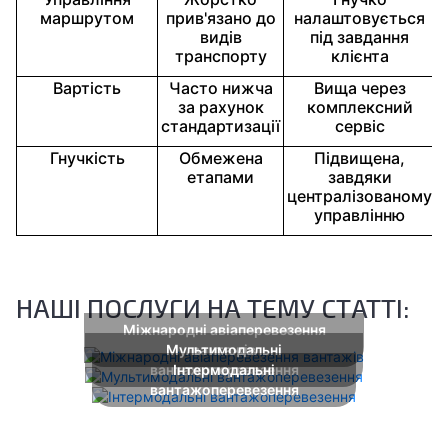
маршрутом
прив'язано до
налаштовується
видів
під завдання
транспорту
клієнта
Вартість
Часто нижча
Вища через
за рахунок
комплексний
стандартизації
сервіс
Гнучкість
Обмежена
Підвищена,
етапами
завдяки
централізованому
управлінню
НАШІ ПОСЛУГИ НА ТЕМУ СТАТТІ:
Міжнародні авіаперевезення
Мультимодальні
вантажів
вантажоперевезення
Інтермодальні
вантажоперевезення