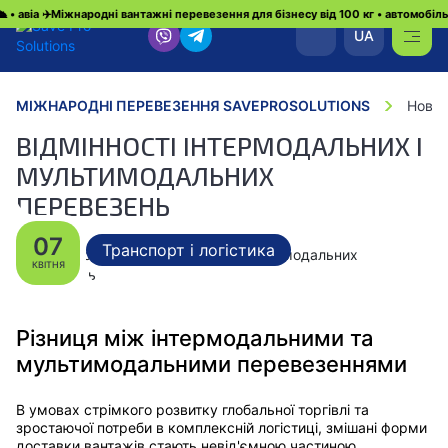
іа ✈️
Міжнародні вантажні перевезення для бізнесу від 100 кг • автомобільні 🚛 •
UA
МІЖНАРОДНІ ПЕРЕВЕЗЕННЯ SAVEPROSOLUTIONS
Новин
ВІДМІННОСТІ ІНТЕРМОДАЛЬНИХ І
МУЛЬТИМОДАЛЬНИХ
ПЕРЕВЕЗЕНЬ
07
Транспорт і логістика
КВІТНЯ
Різниця між інтермодальними та
мультимодальними перевезеннями
В умовах стрімкого розвитку глобальної торгівлі та
зростаючої потреби в комплексній логістиці, змішані форми
доставки вантажів стають невід'ємною частиною