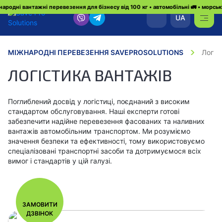
жні перевезення для бізнесу від 100 кг • автомобільні 🚛 • морські 🛳 • авіа ✈️
UA
МІЖНАРОДНІ ПЕРЕВЕЗЕННЯ SAVEPROSOLUTIONS
Логіс
ЛОГІСТИКА ВАНТАЖІВ
Поглиблений досвід у логістиці, поєднаний з високим
стандартом обслуговування. Наші експерти готові
забезпечити надійне перевезення фасованих та наливних
вантажів автомобільним транспортом. Ми розуміємо
значення безпеки та ефективності, тому використовуємо
спеціалізовані транспортні засоби та дотримуємося всіх
вимог і стандартів у цій галузі.
ЗАМОВИТИ
ДЗВІНОК