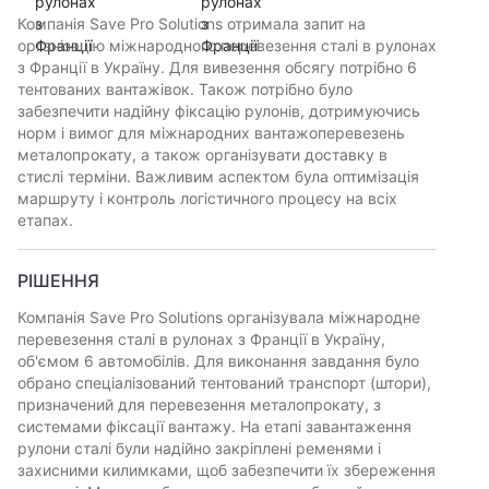
Компанія Save Pro Solutions отримала запит на
організацію міжнародного перевезення сталі в рулонах
з Франції в Україну. Для вивезення обсягу потрібно 6
тентованих вантажівок. Також потрібно було
забезпечити надійну фіксацію рулонів, дотримуючись
норм і вимог для міжнародних вантажоперевезень
металопрокату, а також організувати доставку в
стислі терміни. Важливим аспектом була оптимізація
маршруту і контроль логістичного процесу на всіх
етапах.
РІШЕННЯ
Компанія Save Pro Solutions організувала міжнародне
перевезення сталі в рулонах з Франції в Україну,
об'ємом 6 автомобілів. Для виконання завдання було
обрано спеціалізований тентований транспорт (штори),
призначений для перевезення металопрокату, з
системами фіксації вантажу. На етапі завантаження
рулони сталі були надійно закріплені ременями і
захисними килимками, щоб забезпечити їх збереження