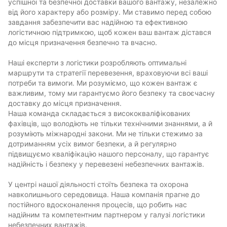
успішної та безпечної доставки вашого вантажу, незалежно
від його характеру або розміру. Ми ставимо перед собою
завдання забезпечити вас надійною та ефективною
логістичною підтримкою, щоб кожен ваш вантаж дістався
до місця призначення безпечно та вчасно.
Наші експерти з логістики розробляють оптимальні
маршрути та стратегії перевезення, враховуючи всі ваші
потреби та вимоги. Ми розуміємо, що кожен вантаж є
важливим, тому ми гарантуємо його безпеку та своєчасну
доставку до місця призначення.
Наша команда складається з висококваліфікованих
фахівців, що володіють не тільки технічними знаннями, а й
розуміють міжнародні закони. Ми не тільки стежимо за
дотриманням усіх вимог безпеки, а й регулярно
підвищуємо кваліфікацію нашого персоналу, що гарантує
надійність і безпеку у перевезені небезпечних вантажів.
У центрі нашої діяльності стоїть безпека та охорона
навколишнього середовища. Наша компанія прагне до
постійного вдосконалення процесів, що робить нас
надійним та компетентним партнером у галузі логістики
небезпечних вантажів.