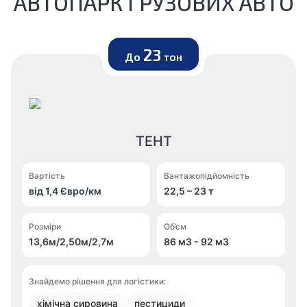
АВТОПАРК ГРУЗОВИХ АВТО
23
До
тон
ТЕНТ
Вартість
Вантажопідйомність
від 1,4 Євро/км
22,5 – 23 т
Розміри
Об’єм
13,6м/2,50м/2,7м
86 м
3
- 92 м
3
Знайдемо рішення для логістики:
хімічна сировина
пестициди