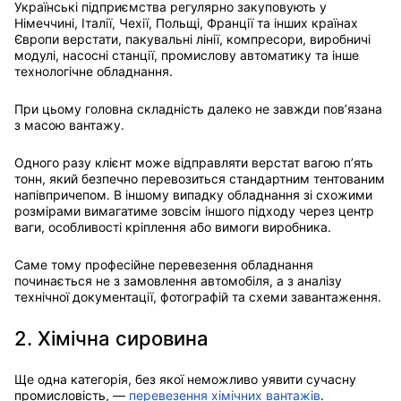
Українські підприємства регулярно закуповують у
Німеччині, Італії, Чехії, Польщі, Франції та інших країнах
Європи верстати, пакувальні лінії, компресори, виробничі
модулі, насосні станції, промислову автоматику та інше
технологічне обладнання.
При цьому головна складність далеко не завжди пов’язана
з масою вантажу.
Одного разу клієнт може відправляти верстат вагою п’ять
тонн, який безпечно перевозиться стандартним тентованим
напівпричепом. В іншому випадку обладнання зі схожими
розмірами вимагатиме зовсім іншого підходу через центр
ваги, особливості кріплення або вимоги виробника.
Саме тому професійне перевезення обладнання
починається не з замовлення автомобіля, а з аналізу
технічної документації, фотографій та схеми завантаження.
2. Хімічна сировина
Ще одна категорія, без якої неможливо уявити сучасну
промисловість, —
перевезення хімічних вантажів
.