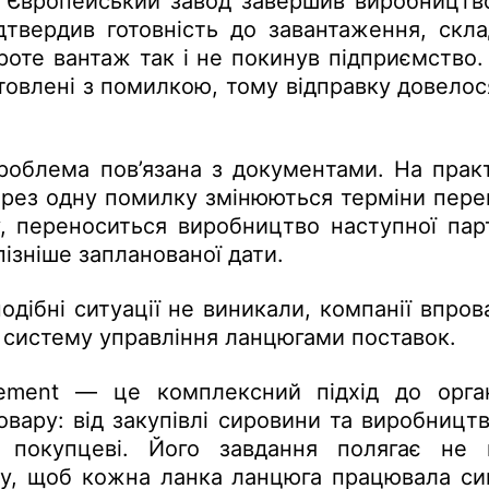
ю. Європейський завод завершив виробництв
дтвердив готовність до завантаження, скл
 проте вантаж так і не покинув підприємство
товлені з помилкою, тому відправку довелос
роблема пов’язана з документами. На практ
ерез одну помилку змінюються терміни пере
, переноситься виробництво наступної парті
ізніше запланованої дати.
одібні ситуації не виникали, компанії впро
систему управління ланцюгами поставок.
ment — це комплексний підхід до органі
овару: від закупівлі сировини та виробницт
у покупцеві. Його завдання полягає не п
му, щоб кожна ланка ланцюга працювала си