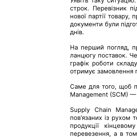
Уявіть таку ситуаці
строк. Перевізник пі
нової партії товару,
документи були підго
днів.
На перший погляд, п
ланцюгу поставок. Ч
графік роботи складу
отримує замовлення п
Саме для того, щоб п
Management (SCM) — 
Supply Chain Manage
пов’язаних із рухом т
продукції кінцевом
перевезення, а в то