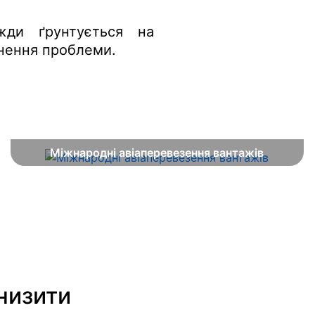
жди ґрунтується на
кнення проблеми.
Міжнародні авіаперевезення вантажів
низити