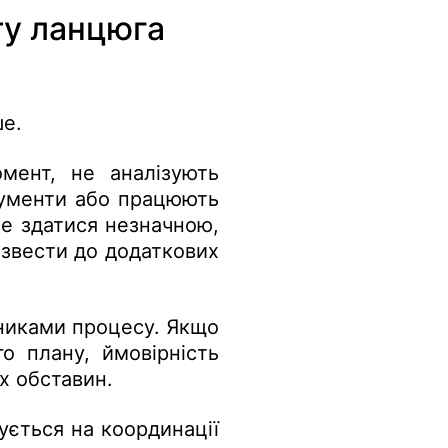
ту ланцюга
ше.
мент, не аналізують
кументи або працюють
е здатися незначною,
извести до додаткових
сниками процесу. Якщо
о плану, ймовірність
х обставин.
ується на координації