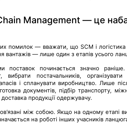
Chain Management — це наба
ших помилок — вважати, що SCM і
логістика
я вантажів — лише один з етапів усього лан
ми поставок починається значно раніше.
, вибрати постачальників, організувати 
апасів і спланувати виробництво. Лише піс
дготовка документів, підбір транспорту, мі
доставка продукції одержувачу.
пов’язані між собою. Якщо на одному етапі 
начається на роботі інших учасників ланцюг