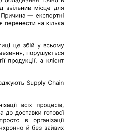
о обладнання точно в
ад звільнив місце для
. Причина — експортні
я перенести на кілька
иці це збій у всьому
везення, порушується
ї продукції, а клієнт
ваджують Supply Chain
зації всіх процесів,
ва до доставки готової
росто в організації
нхронно й без зайвих