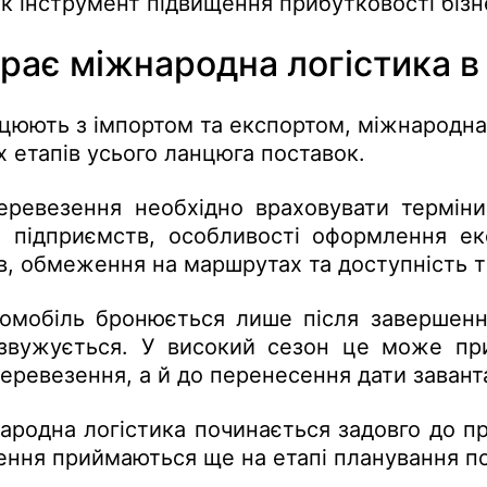
як інструмент підвищення прибутковості бізн
іграє міжнародна логістика 
цюють з імпортом та експортом, міжнародна
х етапів усього ланцюга поставок.
перевезення необхідно враховувати термін
 підприємств, особливості оформлення ек
в, обмеження на маршрутах та доступність т
омобіль бронюється лише після завершенн
 звужується. У високий сезон це може пр
перевезення, а й до перенесення дати заван
родна логістика починається задовго до п
ішення приймаються ще на етапі планування п