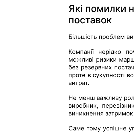
Які помилки 
поставок
Більшість проблем ви
Компанії нерідко п
можливі ризики марш
без резервних поста
проте в сукупності в
витрат.
Не менш важливу роль
виробник, перевізни
виникнення затримок 
Саме тому успішне уп