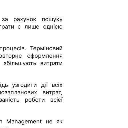
и за рахунок пошуку
итрати є лише однією
процесів. Терміновий
повторне оформлення
я збільшують витрати
дь узгодити дії всіх
озапланових витрат,
аність роботи всієї
in Management не як