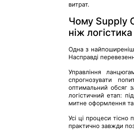
витрат.
Чому Supply 
ніж логістика
Одна з найпоширені
Насправді перевезенн
Управління ланцюга
спрогнозувати попит
оптимальний обсяг з
логістичний етап: пі
митне оформлення та 
Усі ці процеси тісно 
практично завжди поз