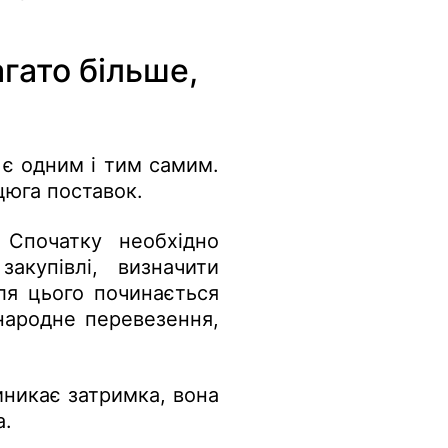
гато більше,
є одним і тим самим.
цюга поставок.
 Спочатку необхідно
закупівлі, визначити
ля цього починається
жнародне перевезення,
виникає затримка, вона
а.