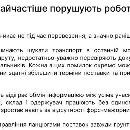
найчастіше порушують робо
никає не під час перевезення, а значно рані
очинають шукати транспорт в останній мо
руту, недостатньо уважно перевіряють до
чальників. Кожна з цих помилок окремо мож
они здатні збільшити терміни поставки та пр
 відіграє обмін інформацією між усіма уча
к, склад і одержувач працюють без єдиног
зростає навіть за відсутності форс-мажорни
равління ланцюгами поставок завжди ґрунт