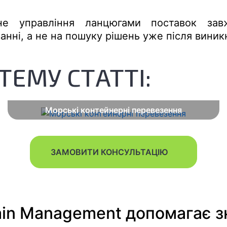
е управління ланцюгами поставок зав
нні, а не на пошуку рішень уже після вини
ТЕМУ СТАТТІ:
Морські контейнерні перевезення
ЗАМОВИТИ КОНСУЛЬТАЦІЮ
ain Management допомагає з