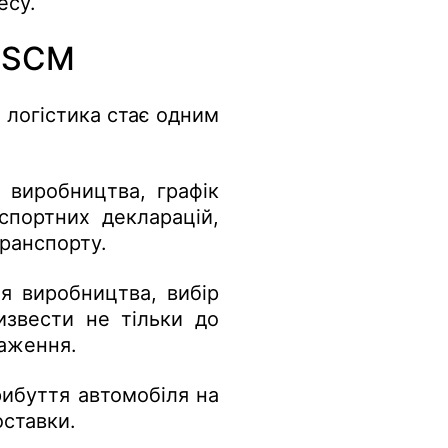
есу.
в SCM
 логістика стає одним
и виробництва, графік
спортних декларацій,
ранспорту.
я виробництва, вибір
извести не тільки до
таження.
рибуття автомобіля на
оставки.