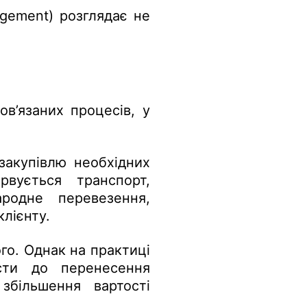
gement) розглядає не
в’язаних процесів, у
закупівлю необхідних
рвується транспорт,
ародне перевезення,
лієнту.
го. Однак на практиці
сти до перенесення
збільшення вартості