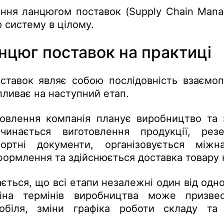
іння ланцюгом поставок (Supply Chain Mana
ю систему в цілому.
нцюг поставок на практиці
ставок являє собою послідовність взаємопо
пливає на наступний етап.
овлення компанія планує виробництво та 
очинається виготовлення продукції, резе
ртні документи, організовується міжн
ормлення та здійснюється доставка товару к
ється, що всі етапи незалежні один від одно
міна термінів виробництва може призве
обіля, зміни графіка роботи складу та 