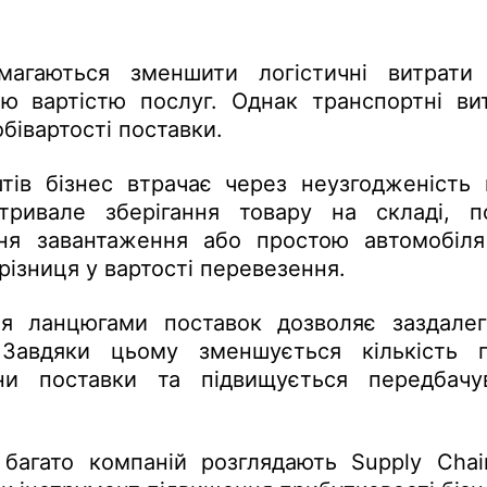
магаються зменшити логістичні витрат
ю вартістю послуг. Однак транспортні в
бівартості поставки.
тів бізнес втрачає через неузгодженість 
тривале зберігання товару на складі, 
ння завантаження або простою автомобіл
різниця у вартості перевезення.
я ланцюгами поставок дозволяє заздалегі
 Завдяки цьому зменшується кількість п
ни поставки та підвищується передбачув
 багато компаній розглядають Supply Cha