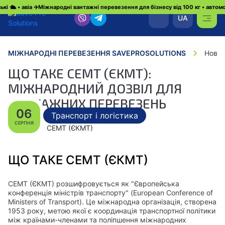
 • авіа ✈️
Міжнародні вантажні перевезення для бізнесу від 100 кг • автомобільні
UA
МІЖНАРОДНІ ПЕРЕВЕЗЕННЯ SAVEPROSOLUTIONS
Новин
ЩО ТАКЕ СЕМТ (ЄКМТ):
МІЖНАРОДНИЙ ДОЗВІЛ ДЛЯ
ВАНТАЖНИХ ПЕРЕВЕЗЕНЬ
06
Транспорт і логістика
СЕРПНЯ
ЩО ТАКЕ СЕМТ (ЄКМТ)
СЕМТ (ЄКМТ) розшифровується як "Європейська
конференція міністрів транспорту" (European Conference of
Ministers of Transport). Це міжнародна організація, створена
1953 року, метою якої є координація транспортної політики
між країнами-членами та поліпшення міжнародних