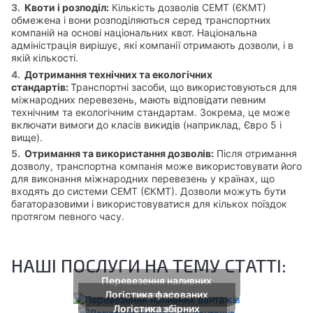
Квоти і розподіл:
Кількість дозволів СЕМТ (ЄКМТ)
обмежена і вони розподіляються серед транспортних
компаній на основі національних квот. Національна
адміністрація вирішує, які компанії отримають дозволи, і в
якій кількості.
Дотримання технічних та екологічних
стандартів:
Транспортні засоби, що використовуються для
міжнародних перевезень, мають відповідати певним
технічним та екологічним стандартам. Зокрема, це може
включати вимоги до класів викидів (наприклад, Євро 5 і
вище).
Отримання та використання дозволів:
Після отримання
дозволу, транспортна компанія може використовувати його
для виконання міжнародних перевезень у країнах, що
входять до системи СЕМТ (ЄКМТ). Дозволи можуть бути
багаторазовими і використовуватися для кількох поїздок
протягом певного часу.
НАШІ ПОСЛУГИ НА ТЕМУ СТАТТІ:
Перевезення наливних
Логістика фасованих
вантажів
Логістика збірних
вантажів