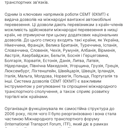
транспортних зв'язків.
Одним із ключових напрямків роботи СЕМТ (ЄКМТ) є
видача дозволів на міжнародні вантажні автомобільні
перевезення. Ці дозволи дають перевізникам з країн-членів
можливість здійснювати міжнародні перевезення в низці
країн, не отримуючи при цьому додаткових національних
дозволів. До цього списку входять такі країни, як Україна,
Німеччина, Франція, Велика Британія, Туреччина, Іспанія,
Словаччина, Словенія, Чехія, Румунія, Албанія, Вірменія,
Австрія, Азербайджан, Бельгія, Боснія і Герцеговина,
Болгарія, Хорватія, Естонія, Данія, Литва, Латвія,
Нідерланди, Північна Македонія, Угорщина, Грузія, Греція,
Люксембург, Ліхтенштейн, Швейцарія, Швеція, Ірландія,
Італія, Мальта, Молдова, Норвегія, Польща, Португалія та
інші. Система дозволів СЕМТ (ЄКМТ) є важливим
інструментом у регулюванні та спрощенні міжнародного
транспортного сполучення, а також сприяє розвитку
торгівлі між країнами.
Організація функціонувала як самостійна структура до
2006 року, після чого її було реорганізовано і вона стала
частиною Міжнародного транспортного форуму
(International Transport Forum, ITF), який діє в рамках