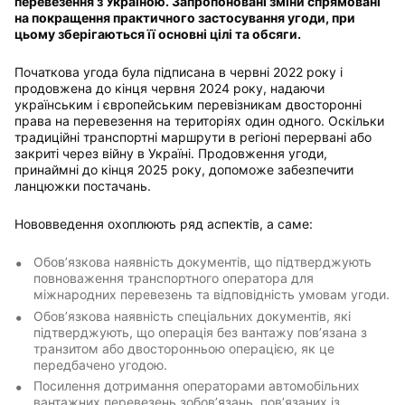
перевезення з Україною. Запропоновані зміни спрямовані
на покращення практичного застосування угоди, при
цьому зберігаються її основні цілі та обсяги.
Початкова угода була підписана в червні 2022 року і
продовжена до кінця червня 2024 року, надаючи
українським і європейським перевізникам двосторонні
права на перевезення на територіях один одного. Оскільки
традиційні транспортні маршрути в регіоні перервані або
закриті через війну в Україні. Продовження угоди,
принаймні до кінця 2025 року, допоможе забезпечити
ланцюжки постачань.
Нововведення охоплюють ряд аспектів, а саме:
Обов’язкова наявність документів, що підтверджують
повноваження транспортного оператора для
міжнародних перевезень та відповідність умовам угоди.
Обов’язкова наявність спеціальних документів, які
підтверджують, що операція без вантажу пов’язана з
транзитом або двосторонньою операцією, як це
передбачено угодою.
Посилення дотримання операторами автомобільних
вантажних перевезень зобов’язань, пов’язаних із