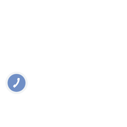
ОСТАЛИСЬ ВОПРОСЫ?
НАПИШИТЕ НАМ
24/7 НА СВЯЗИ
Будьте уверены, что в любой момент мы готовы обеспечить
вас всей необходимой информацией и поддержкой.
Неважно, день или ночь - ваши грузы всегда под нашим
надежным контролем.
КОММУНИКАЦИЯ С ИНОСТРАННЫМИ
ЗАВОДАМИ