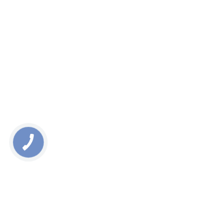
Тщательно изучаем требования отправителя, контролируем
этап погрузки, проверяем количество и наименование
груза методом фотофиксации каждой позиции, и
согласовываем все документы с клиентом и брокером.
ЗАКАЗАТЬ КОНСУЛЬТАЦИЮ
Напишите нам и наши менеджеры свяжутся с
вами в ближайшее время
Как вас зовут?
*
Ваш номер телефона
*