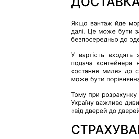
ДОСТАВКА
Якщо вантаж йде море
далі. Це може бути з
безпосередньо до од
У вартість входять 
подача контейнера н
«остання миля» до с
може бути порівнянна
Тому при розрахунку 
Україну важливо диви
«від дверей до двере
СТРАХУВА