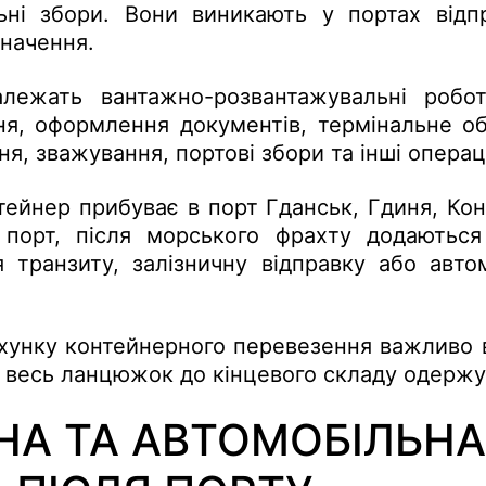
ьні збори. Вони виникають у портах відп
значення.
лежать вантажно-розвантажувальні робо
ня, оформлення документів, термінальне о
я, зважування, портові збори та інші операці
ейнер прибуває в порт Гданськ, Гдиня, Ко
 порт, після морського фрахту додаються
 транзиту, залізничну відправку або авто
хунку контейнерного перевезення важливо в
й весь ланцюжок до кінцевого складу одержу
НА ТА АВТОМОБІЛЬНА