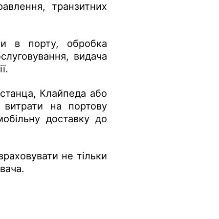
равлення, транзитних
ти в порту, обробка
бслуговування, видача
ї.
нстанца, Клайпеда або
 витрати на портову
мобільну доставку до
раховувати не тільки
вача.