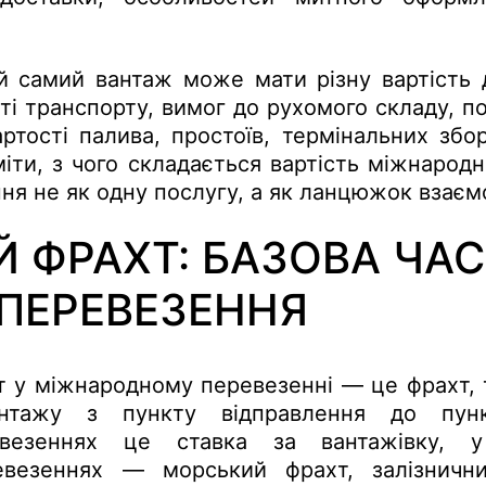
й самий вантаж може мати різну вартість 
ті транспорту, вимог до рухомого складу, по
ртості палива, простоїв, термінальних збор
ти, з чого складається вартість міжнародн
ня не як одну послугу, а як ланцюжок взаємо
 ФРАХТ: БАЗОВА ЧА
 ПЕРЕВЕЗЕННЯ
т у міжнародному перевезенні — це фрахт, 
антажу з пункту відправлення до пун
евезеннях це ставка за вантажівку, 
евезеннях — морський фрахт, залізничн