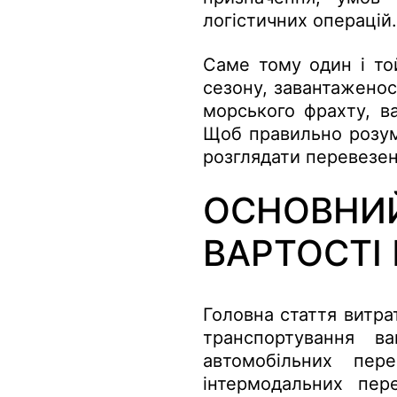
логістичних операцій.
Саме тому один і то
сезону, завантаженос
морського фрахту, ва
Щоб правильно розумі
розглядати перевезен
ОСНОВНИЙ
ВАРТОСТІ
Головна стаття витра
транспортування в
автомобільних пер
інтермодальних пер