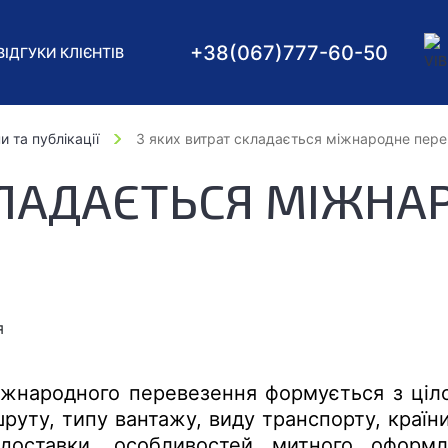
+38
(067)
777-60-50
ВІДГУКИ КЛІЄНТІВ
и та публікації
З яких витрат складається міжнародне пер
КЛАДАЄТЬСЯ МІЖНА
іжнародного перевезення формується з ціл
руту, типу вантажу, виду транспорту, країн
доставки, особливостей митного оформ