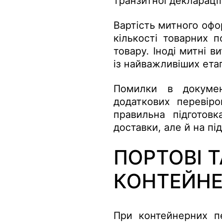
транзитної декларації
Вартість митного офо
кількості товарних п
товару. Іноді митні в
із найважливіших ета
Помилки в докумен
додаткових перевіро
правильна підготов
доставки, але й на пі
ПОРТОВІ Т
КОНТЕЙНЕ
При контейнерних п