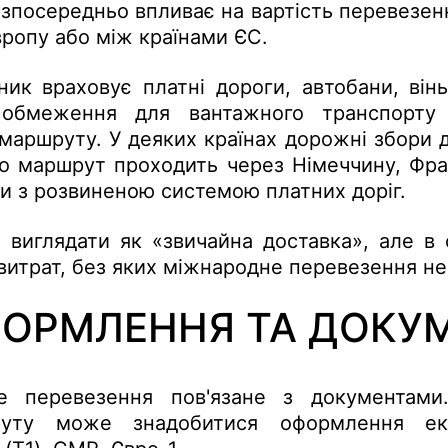
езпосередньо впливає на вартість перевезен
Європу або між країнами ЄС.
ник враховує платні дороги, автобани, він
, обмеження для вантажного транспорту 
аршруту. У деяких країнах дорожні збори 
о маршрут проходить через Німеччину, Фран
ни з розвиненою системою платних доріг.
 виглядати як «звичайна доставка», але в 
витрат, без яких міжнародне перевезення н
ОРМЛЕННЯ ТА ДОКУ
е перевезення пов'язане з документам
уту може знадобитися оформлення експ