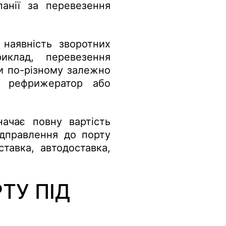
анії за перевезення
 наявність зворотних
иклад, перевезення
и по-різному залежно
ь, рефрижератор або
начає повну вартість
ідправлення до порту
ставка, автодоставка,
ТУ ПІД