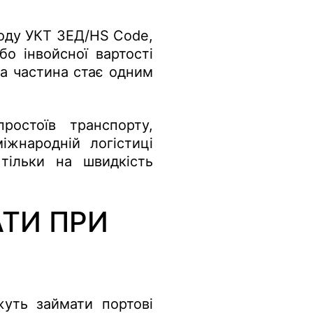
коду УКТ ЗЕД/HS Code,
бо інвойсної вартості
ьна частина стає одним
остоїв транспорту,
іжнародній логістиці
тільки на швидкість
АТИ ПРИ
уть займати портові