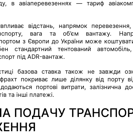
ду, в авіаперевезеннях — тариф авіакомп
впливає відстань, напрямок перевезення,
нспорту, вага та об’єм вантажу. Напр
портом з Європи до України може коштуват
бен стандартний тентований автомобіл
спорт під ADR-вантаж.
стиці базова ставка також не завжди оз
фрахт покриває лише ділянку від порту в
додаються портові витрати, залізнична до
в та інші платежі.
НА ПОДАЧУ ТРАНСПОР
ЖЕННЯ