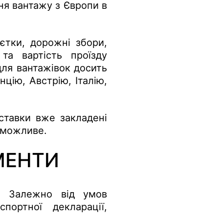
ня вантажу з Європи в
ьєтки, дорожні збори,
та вартість проїзду
для вантажівок досить
цію, Австрію, Італію,
ставки вже закладені
еможливе.
МЕНТИ
и. Залежно від умов
ортної декларації,