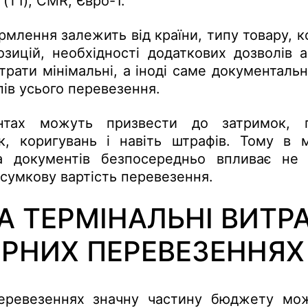
 (T1), CMR, Євро-1.
рмлення залежить від країни, типу товару, 
озицій, необхідності додаткових дозволів а
итрати мінімальні, а іноді саме документал
пів усього перевезення.
тах можуть призвести до затримок, пр
к, коригувань і навіть штрафів. Тому в м
ка документів безпосередньо впливає не 
дсумкову вартість перевезення.
А ТЕРМІНАЛЬНІ ВИТР
РНИХ ПЕРЕВЕЗЕННЯХ
еревезеннях значну частину бюджету мож