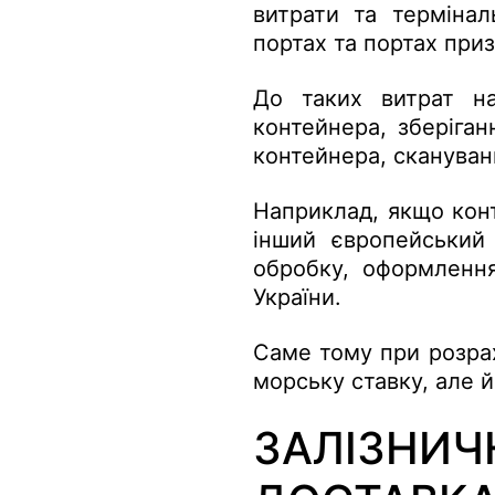
витрати та термінал
портах та портах при
До таких витрат на
контейнера, зберіган
контейнера, скануванн
Наприклад, якщо конт
інший європейський
обробку, оформлення
України.
Саме тому при розра
морську ставку, але 
ЗАЛІЗНИЧ