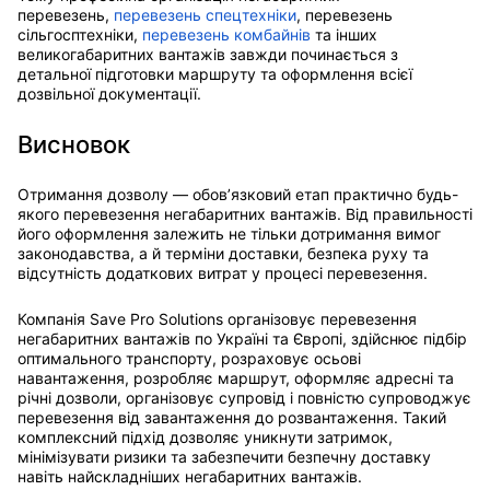
перевезень,
перевезень спецтехніки
, перевезень
сільгосптехніки,
перевезень комбайнів
та інших
великогабаритних вантажів завжди починається з
детальної підготовки маршруту та оформлення всієї
дозвільної документації.
Висновок
Отримання дозволу — обов’язковий етап практично будь-
якого перевезення негабаритних вантажів. Від правильності
його оформлення залежить не тільки дотримання вимог
законодавства, а й терміни доставки, безпека руху та
відсутність додаткових витрат у процесі перевезення.
Компанія Save Pro Solutions організовує перевезення
негабаритних вантажів по Україні та Європі, здійснює підбір
оптимального транспорту, розраховує осьові
навантаження, розробляє маршрут, оформляє адресні та
річні дозволи, організовує супровід і повністю супроводжує
перевезення від завантаження до розвантаження. Такий
комплексний підхід дозволяє уникнути затримок,
мінімізувати ризики та забезпечити безпечну доставку
навіть найскладніших негабаритних вантажів.