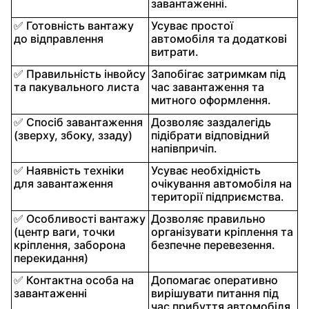
завантаженні.
✅ Готовність вантажу
Усуває простої
до відправлення
автомобіля та додаткові
витрати.
✅ Правильність інвойсу
Запобігає затримкам під
та пакувального листа
час завантаження та
митного оформлення.
✅ Спосіб завантаження
Дозволяє заздалегідь
(зверху, збоку, ззаду)
підібрати відповідний
напівпричіп.
✅ Наявність техніки
Усуває необхідність
для завантаження
очікування автомобіля на
території підприємства.
✅ Особливості вантажу
Дозволяє правильно
(центр ваги, точки
організувати кріплення та
кріплення, заборона
безпечне перевезення.
перекидання)
✅ Контактна особа на
Допомагає оперативно
завантаженні
вирішувати питання під
час прибуття автомобіля.