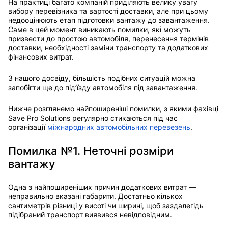
На практиці багато компаній приділяють велику увагу
вибору перевізника та вартості доставки, але при цьому
недооцінюють етап підготовки вантажу до завантаження.
Саме в цей момент виникають помилки, які можуть
призвести до простою автомобіля, перенесення термінів
доставки, необхідності заміни транспорту та додаткових
фінансових витрат.
З нашого досвіду, більшість подібних ситуацій можна
запобігти ще до під’їзду автомобіля під завантаження.
Нижче розглянемо найпоширеніші помилки, з якими фахівці
Save Pro Solutions регулярно стикаються під час
організації
міжнародних автомобільних перевезень
.
Помилка №1. Неточні розміри
вантажу
Одна з найпоширеніших причин додаткових витрат —
неправильно вказані габарити. Достатньо кількох
сантиметрів різниці у висоті чи ширині, щоб заздалегідь
підібраний транспорт виявився невідповідним.