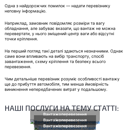
Одна з найдорожчих помилок — надати перевізнику
неповну інформацію.
Наприклад, замовник повідомляє розміри та вагу
обладнання, але забуває вказати, що вантаж не можна
перевертати, у нього зміщений центр ваги або відсутні
точки кріплення.
На перший погляд такі деталі здаються незначними. Однак
саме вони впливають на вибір транспорту, спосіб
завантаження, схему кріплення та безпеку всього
перевезення.
Чим детальніше перевізник розуміє особливості вантажу
ще до прибуття автомобіля, тим менша ймовірність
виникнення непередбачених витрат у подальшому.
НАШІ ПОСЛУГИ НА ТЕМУ СТАТТІ:
Вантажоперевезення
Вантажоперевезення
Туреччина
Вантажоперевезення
Іспанія