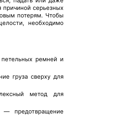
ься, падать или даже
я причиной серьезных
совым потерям. Чтобы
целости, необходимо
.
 петельных ремней и
ние груза сверху для
лексный метод для
у — предотвращение