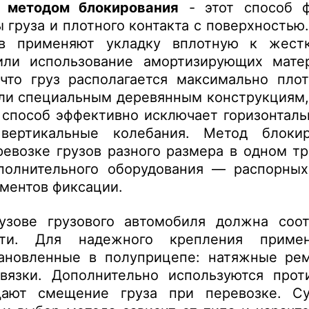
а методом блокирования
- этот способ ф
 груза и плотного контакта с поверхностью
в применяют укладку вплотную к жестк
или использование амортизирующих мате
что груз располагается максимально пло
ли специальным деревянным конструкциям,
й способ эффективно исключает горизонтал
вертикальные колебания. Метод блоки
ревозке грузов разного размера в одном т
полнительного оборудования — распорных 
ементов фиксации.
узове грузового автомобиля должна соот
сти. Для надежного крепления примен
тановленные в полуприцепе: натяжные рем
вязки. Дополнительно используются прот
щают смещение груза при перевозке. Су