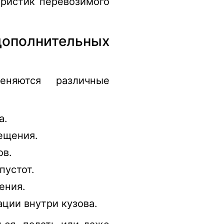
еристик перевозимого
полнительных
няются различные
а.
ещения.
ов.
пустот.
ения.
ации внутри кузова.