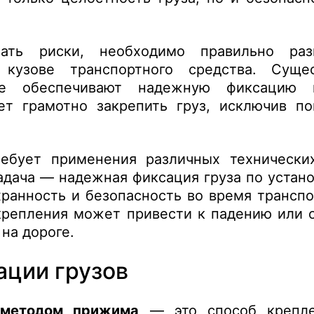
.
вать риски, необходимо правильно ра
в кузове
транспортного средства
. Суще
рые обеспечивают надежную фиксацию 
ет грамотно закрепить груз, исключив п
ребует применения различных технически
адача — надежная фиксация груза по устан
хранность и безопасность во время трансп
крепления может привести к падению или 
 на дороге.
ации грузов
 методом прижима
— это способ крепле