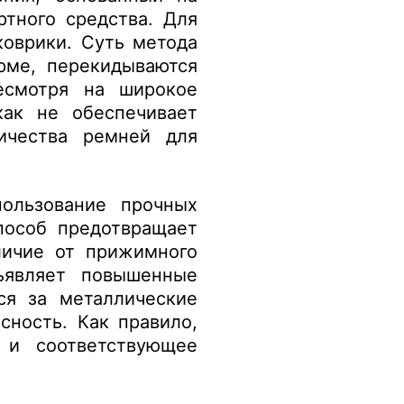
тного средства. Для
коврики. Суть метода
орме, перекидываются
есмотря на широкое
как не обеспечивает
личества ремней для
ользование прочных
пособ предотвращает
личие от прижимного
ъявляет повышенные
ся за металлические
сность. Как правило,
 и соответствующее