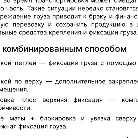
 во время транспортировки может смещат
ю часть. Такие ситуации нередко становятс
вреждение груза приводит к браку и финан
ную перевозку и сохранить продукцию в 
льные средства крепления и фиксации груза
а комбинированным способом
зкой петлей — фиксация груза с помощью
зкой по верху — дополнительное закрепле
мещения.
ровка плюс верхняя фиксация — комп
ойчивости.
ие маты + блокировка и увязка сверх
жная фиксация груза.