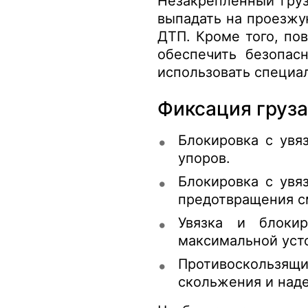
Незакрепленный груз
выпадать на проезжу
ДТП. Кроме того, по
обеспечить безопас
использовать специа
Фиксация груз
Блокировка с увя
упоров.
Блокировка с увя
предотвращения с
Увязка и блоки
максимальной уст
Противоскользящ
скольжения и наде