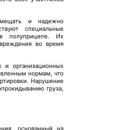
змещать и надежно
ствуют специальные
в полуприцепе. Их
овреждения во время
х и организационных
овленным нормам, что
ортировки. Нарушение
опрокидыванию груза,
ния, основанный на