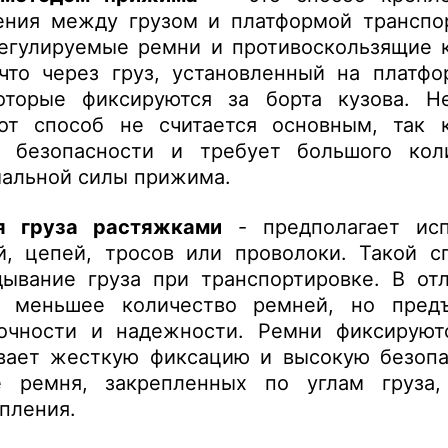
ения между грузом и платформой транспор
егулируемые ремни и противоскользящие 
что через груз, установленный на платф
оторые фиксируются за борта кузова. Н
тот способ не считается основным, так 
я безопасности и требует большого ко
мальной силы прижима.
я груза растяжками
- предполагает исп
, цепей, тросов или проволоки. Такой с
ывание груза при транспортировке. В от
т меньшее количество ремней, но пред
очности и надежности. Ремни фиксируют
вает жесткую фиксацию и высокую безопа
е ремня, закрепленных по углам груза,
пления.