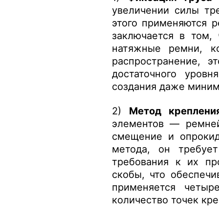
увеличении силы тр
этого применяются р
заключается в том, 
натяжные ремни, к
распространение, э
достаточного уровн
создания даже мини
2)
Метод креплени
элементов — ремней
смещение и опрокид
метода, он требуе
требования к их пр
скобы, что обеспечи
применяется четыр
количество точек кре