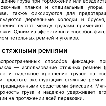
щение груза при торможении или воздейст
ровочные планки и специальные упоры.
ове, также фиксируются для предотвра
льзуются деревянные колодки и брусья
лнения пустот между грузами применяют
очки. Одним из эффективных способов фикс
ием петельных ремней и уголков.
а стяжными ремнями
спространенных способов фиксации пр
озках — использование стяжных ремней (р
ое и надежное крепление грузов на все
 и простоте эксплуатации стяжные ремни
традиционными средствами фиксации. Мягк
рхность груза и надежно удерживает его
ции на протяжении всей перевозки.