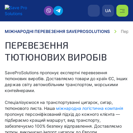
UA
МІЖНАРОДНІ ПЕРЕВЕЗЕННЯ SAVEPROSOLUTIONS
Перев
ПЕРЕВЕЗЕННЯ
ТЮТЮНОВИХ ВИРОБІВ
SaveProSolutions пропонує експертні перевезення
тютюнових виробів. Доставляємо товари до країн ЄС, інших
держав світу автомобільним транспортом, морськими
контейнерами.
Спеціалізуємося на транспортуванні цигарок, сигар,
тютюнового листа. Наша
міжнародна логістична компанія
пропонує персоніфікований підхід до кожного клієнта —
підбираємо кращий маршрут, вид транспорту,
забезпечуємо 100% безпеку відправлення. Доставляємо
тютюн, виконуємо імпорт цигарок до Європи,