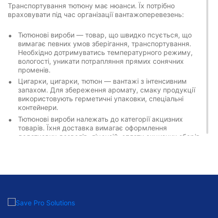
Транспортування тютюну має нюанси. Їх потрібно
враховувати під час організації вантажоперевезень:
Тютюнові вироби — товар, що швидко псується, що
вимагає певних умов зберігання, транспортування.
Необхідно дотримуватись температурного режиму,
вологості, уникати потрапляння прямих сонячних
променів.
Цигарки, цигарки, тютюн — вантажі з інтенсивним
запахом. Для збереження аромату, смаку продукції
використовують герметичні упаковки, спеціальні
контейнери.
Тютюнові вироби належать до категорії акцизних
товарів. Їхня доставка вимагає оформлення
додаткових дозволів, ліцензій, сплати акцизних зборів.
Цигарки, сигари, курильні суміші — крихкий вантаж,
що вимагає акуратного поводження при
завантаженні, розвантаженні, транспортуванні, щоб
уникнути пошкоджень.
ПРАВИЛА МИТНОГО
ОФОРМЛЕННЯ ТЮТЮНОВИХ