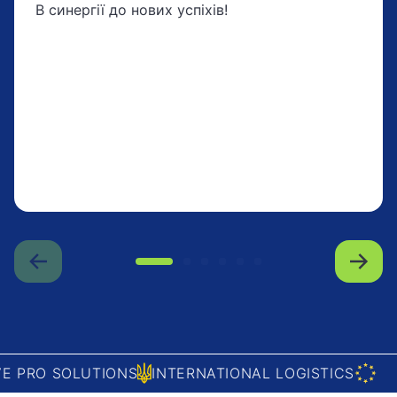
В синергії до нових успіхів!
RO SOLUTIONS
INTERNATIONAL LOGISTICS
SAV