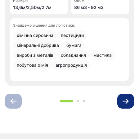
Розміри
Об’єм
13,6м/2,50м/2,7м
86 м
3
- 92 м
3
Знайдемо рішення для логістики:
хімічна сировина
пестициди
мінеральні добрива
бумага
вироби з металів
обладнання
мастила
побутова хімія
агропродукція