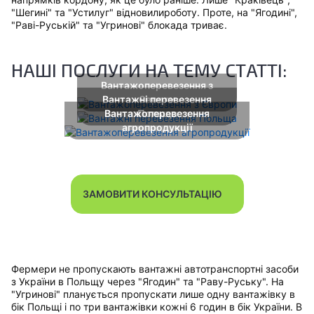
"Шегині" та "Устилуг" відновилироботу. Проте, на "Ягодині",
"Раві-Руській" та "Угринові" блокада триває.
НАШІ ПОСЛУГИ НА ТЕМУ СТАТТІ:
Вантажоперевезення з
Вантажні перевезення
Європи
Вантажоперевезення
Польща
агропродукції
ЗАМОВИТИ КОНСУЛЬТАЦІЮ
Фермери не пропускають вантажні автотранспортні засоби
з України в Польщу через "Ягодин" та "Раву-Руську". На
"Угринові" планується пропускати лише одну вантажівку в
бік Польщі і по три вантажівки кожні 6 годин в бік України. В