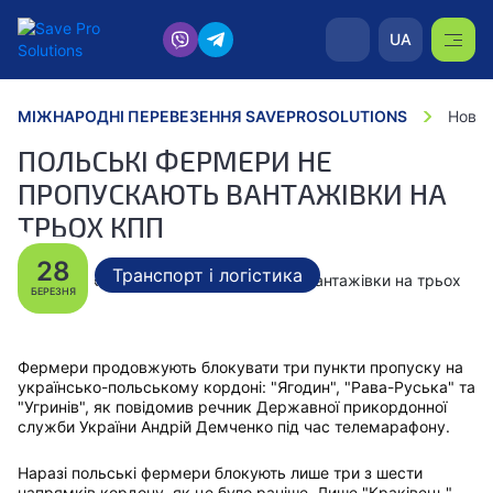
UA
МІЖНАРОДНІ ПЕРЕВЕЗЕННЯ SAVEPROSOLUTIONS
Новин
ПОЛЬСЬКІ ФЕРМЕРИ НЕ
ПРОПУСКАЮТЬ ВАНТАЖІВКИ НА
ТРЬОХ КПП
28
Транспорт і логістика
БЕРЕЗНЯ
Фермери продовжують блокувати три пункти пропуску на
українсько-польському кордоні: "Ягодин", "Рава-Руська" та
"Угринів", як повідомив речник Державної прикордонної
служби України Андрій Демченко під час телемарафону.
Наразі польські фермери блокують лише три з шести
напрямків кордону, як це було раніше. Лише "Краківець",