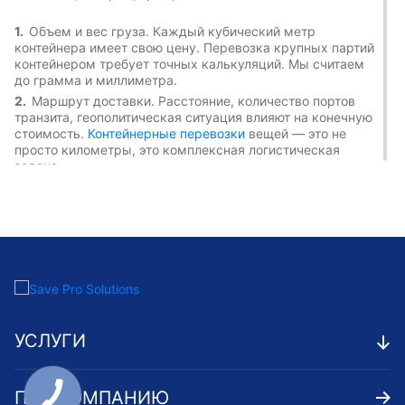
Объем и вес груза. Каждый кубический метр
контейнера имеет свою цену. Перевозка крупных партий
контейнером требует точных калькуляций. Мы считаем
до грамма и миллиметра.
Маршрут доставки. Расстояние, количество портов
транзита, геополитическая ситуация влияют на конечную
стоимость.
Контейнерные перевозки
вещей — это не
просто километры, это комплексная логистическая
задача.
Категория груза. Специфические грузы требуют
особых условий. Химические вещества, художественные
ценности, хрупкое оборудование — каждая категория
меняет стоимостную матрицу.
Дополнительные услуги логистики включают
специальную упаковку, страхование, таможенное
оформление, экспертизу груза, временное хранение.
ПРЕИМУЩЕСТВА МОРСКИХ
УСЛУГИ
ПЕРЕВОЗОК
Морской транспорт — король логистики для масштабных
ПРО КОМПАНИЮ