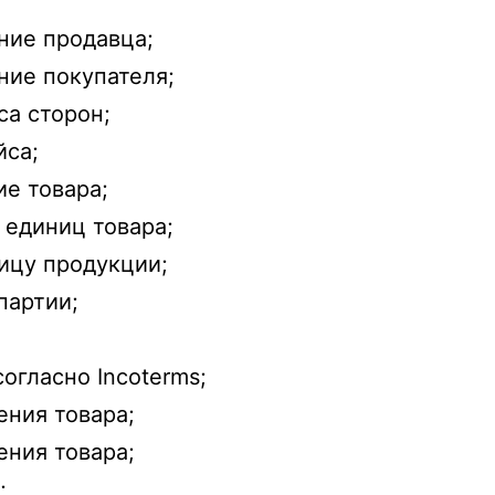
ние продавца;
ние покупателя;
а сторон;
йса;
е товара;
 единиц товара;
ицу продукции;
партии;
огласно Incoterms;
ния товара;
ния товара;
;