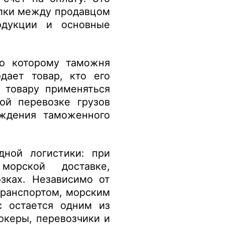
елки между продавцом
одукции и основные
по которому таможня
дает товар, кто его
 товару применяться
ой перевозке грузов
ождения таможенного
дной логистики: при
морской доставке,
зках. Независимо от
 транспортом, морским
с остается одним из
океры, перевозчики и