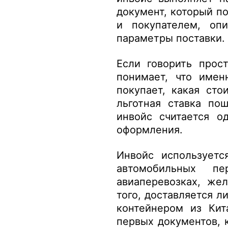
документ, который п
и покупателем, оп
параметры поставки.
Если говорить прос
понимает, что имен
покупает, какая ст
льготная ставка по
инвойс считается о
оформления.
Инвойс используетс
автомобильных пе
авиаперевозках, же
того, доставляется л
контейнером из Кит
первых документов, 