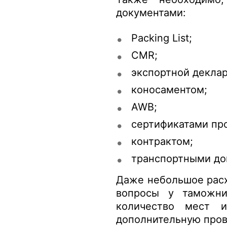
документами:
Packing List;
CMR;
экспортной декла
коносаментом;
AWB;
сертификатами пр
контрактом;
транспортными до
Даже небольшое рас
вопросы у таможни.
количество мест 
дополнительную пров