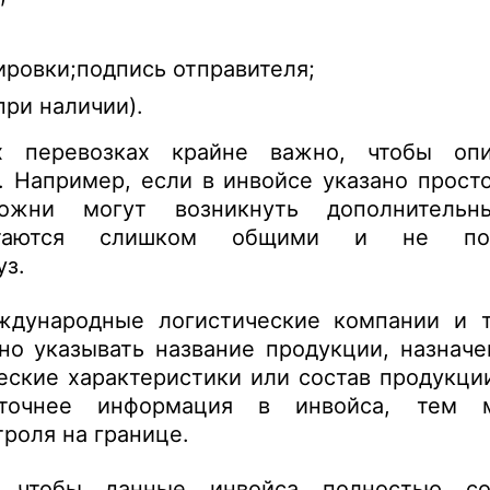
ровки;подпись отправителя;
при наличии).
 перевозках крайне важно, чтобы оп
 Например, если в инвойсе указано прост
можни могут возникнуть дополнительн
итаются слишком общими и не поз
уз.
ждународные логистические компании и 
о указывать название продукции, назначе
ческие характеристики или состав продукци
точнее информация в инвойса, тем м
роля на границе.
, чтобы данные инвойса полностью со