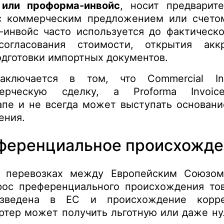
, или проформа-инвойс
, носит предварите
с коммерческим предложением или счето
-инвойс часто используется до фактическ
огласования стоимости, открытия аккр
одготовки импортных документов.
аключается в том, что Commercial In
ерческую сделку, а Proforma Invoic
апе и не всегда может выступать основан
ения.
еференциальное происхожде
 перевозках между Европейским Союзом
рос преференциального происхождения тов
изведена в ЕС и происхождение корр
ртер может получить льготную или даже ну