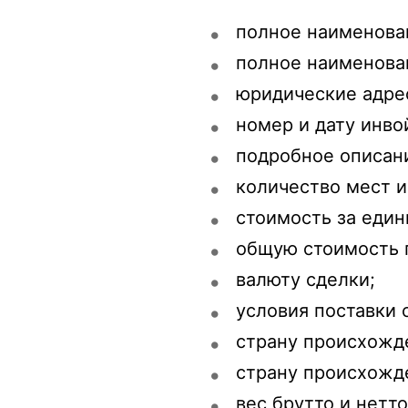
полное наименова
полное наименова
юридические адрес
номер и дату инво
подробное описани
количество мест и
стоимость за един
общую стоимость 
валюту сделки;
условия поставки с
страну происхожде
страну происхожде
вес брутто и нетто