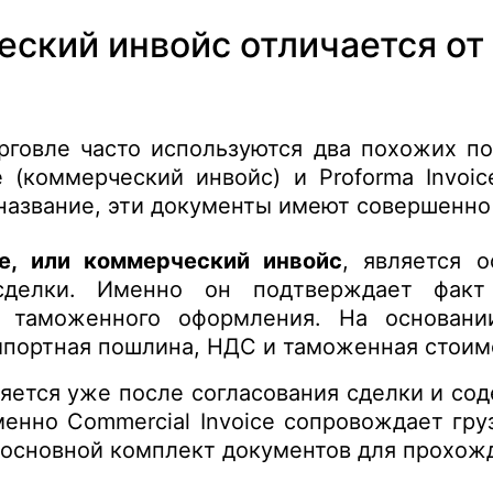
ский инвойс отличается от
говле часто используются два похожих п
e (коммерческий инвойс) и Proforma Invoic
название, эти документы имеют совершенно 
ce, или коммерческий инвойс
, является 
сделки. Именно он подтверждает факт
я таможенного оформления. На основании
мпортная пошлина, НДС и таможенная стоим
яется уже после согласования сделки и со
менно Commercial Invoice сопровождает гр
в основной комплект документов для прохож