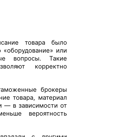
исание товара было
о «оборудование» или
ые вопросы. Такие
воляют корректно
таможенные брокеры
ние товара, материал
и — в зависимости от
еньше вероятность
впадали с другими