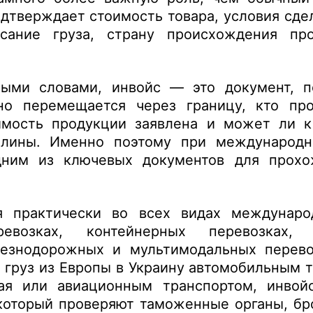
одтверждает стоимость товара, условия сд
исание груза, страну происхождения пр
тыми словами, инвойс — это документ, 
но перемещается через границу, кто про
оимость продукции заявлена и может ли к
шлины. Именно поэтому при международн
дним из ключевых документов для прох
я практически во всех видах междунаро
ревозках, контейнерных перевозках, 
лезнодорожных и мультимодальных перево
и груз из Европы в Украину автомобильным
ая или авиационным транспортом, инвой
который проверяют таможенные органы, бр