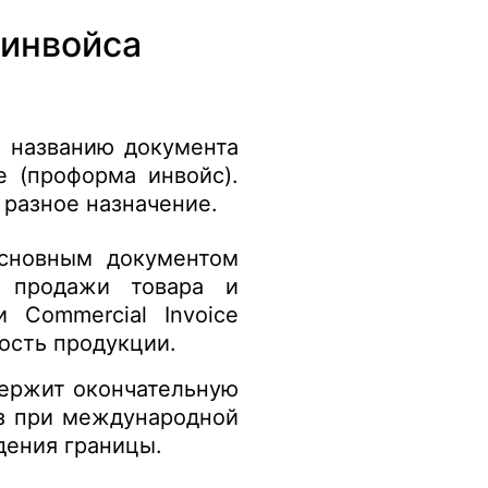
 инвойса
о названию документа
e (проформа инвойс).
разное назначение.
основным документом
 продажи товара и
 Commercial Invoice
ость продукции.
держит окончательную
уз при международной
дения границы.